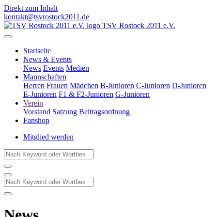
Direkt zum Inhalt
kontakt@tsvrostock2011.de
TSV Rostock 2011 e.V.
Startseite
News & Events
News
Events
Medien
Mannschaften
Herren
Frauen
Mädchen
B-Junioren
C-Junioren
D-Junioren
E-Junioren
F1 & F2-Junioren
G-Junioren
Verein
Vorstand
Satzung
Beitragsordnung
Fanshop
Mitglied werden
News